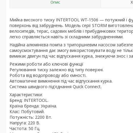
Опис
Х
Мийка високого тиску INTERTOOL WT-1506 — потужний і фу
поверхонь від забруднень. Модель серії STORM виготовлена 
велосипедів, терас, садових меблів і прибудинкових територ
легко справляється навіть зі складними забрудненнями.
Надійна алюмінієва помпа з трипоршневим насосом забезпеч
самоусмоктування дає змогу використовувати воду не тільк
вимикає двигун під час відпускання курка, знижуючи знос і 
Режими роботи або ключові функції
Регулювання тиску залежно від типу поверхні.
Робота від водопроводу або ємності.
Автоматичне вимкнення під час відпускання курка.
Система швидкого під'єднання Quick Connect.
Характеристики:
Бренд: INTERTOOL.
Країна бренда: Україна.
Клас: Побутовий.
Потужність: 2200 Вт.
Напруга: 220 В.
Частота: 50 Гц.