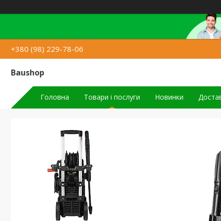
+380 (98) 229-78-06
Baushop
Головна
Товари і послуги
Новинки
Достав