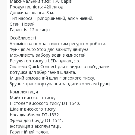
Максимальний тиск: 170 барів.
Продуктивність: 420 л/год.
Довжина шланга: 8 м.
Тип насоса: Трипоршневий, алюмінієвий.
Стан: Новий.
Гарантія: 12 місяців.
Особливості
Алюмінієва помпа з високим ресурсом роботи.
Функція Auto Stop для захисту двигуна.
Можливість забору води з ємностей.
Регулятор тиску з LED-індикацією.
Система Quick Connect для швидкого під'єднання.
Котушка для зберігання шланга.
Міцний армований шланг високого тиску.
Зручне транспортування завдяки колесам і ручці.
Комплектація
Мийка високого тиску.
Пістолет високого тиску DT-1540.
Шланг високого тиску.
Насадка-бачок DT-1532.
Фреза для бруду DT-1541.
Інструкція з експлуатації.
Гарантійний талон.