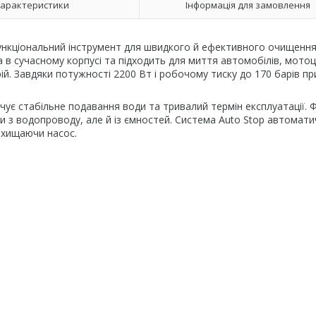
арактеристики
Інформація для замовлення
нкціональний інструмент для швидкого й ефективного очищення
в сучасному корпусі та підходить для миття автомобілів, мотоц
ій. Завдяки потужності 2200 Вт і робочому тиску до 170 барів пр
ує стабільне подавання води та тривалий термін експлуатації. Ф
и з водопроводу, але й із ємностей. Система Auto Stop автомат
захищаючи насос.