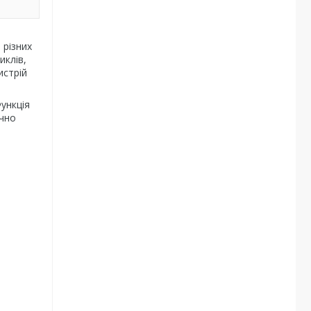
 різних
иклів,
истрій
ункція
ично