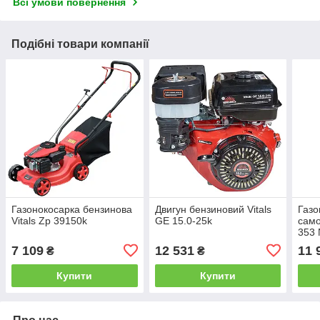
Всі умови повернення
Подібні товари компанії
Газонокосарка бензинова
Двигун бензиновий Vitals
Газо
Vitals Zp 39150k
GE 15.0-25k
сам
353 
7 109
12 531
11 
₴
₴
Купити
Купити