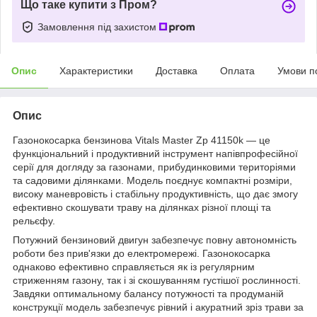
Що таке купити з Пром?
Замовлення під захистом
Опис
Характеристики
Доставка
Оплата
Умови п
Опис
Газонокосарка бензинова Vitals Master Zp 41150k — це
функціональний і продуктивний інструмент напівпрофесійної
серії для догляду за газонами, прибудинковими територіями
та садовими ділянками. Модель поєднує компактні розміри,
високу маневровість і стабільну продуктивність, що дає змогу
ефективно скошувати траву на ділянках різної площі та
рельєфу.
Потужний бензиновий двигун забезпечує повну автономність
роботи без прив'язки до електромережі. Газонокосарка
однаково ефективно справляється як із регулярним
стриженням газону, так і зі скошуванням густішої рослинності.
Завдяки оптимальному балансу потужності та продуманій
конструкції модель забезпечує рівний і акуратний зріз трави за