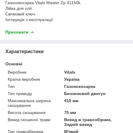
Газонокосарка Vitals Master Zp 41150k.
Лійка для олії.
Свічковий ключ.
Інструкція з експлуатації.
Приховати
Характеристики
Основні
Виробник
Vitals
Країна виробник
Україна
Тип
Газонокосарка
Тип приводу
Бензиновий двигун
Максимальна ширина
410 мм
скошування
Висота скошування
75 мм
Викид скошеної трави
Викид в травозбірник,
Задній викид
Тип травозбірника
М'який