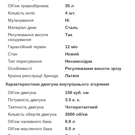
Об'єм травозбірника
35 л
Кількість коліс
4 шт.
Мульчування
Ні
Матеріал деки
Сталь
Регулювання висоти
Так
скошування
Гарантійний термін
12 міс
Стан
Новий
Тип пересування
Несамохідна
Особливості
Регулювання висоти зрізу
Країна реєстрації бренда
Латвія
Характеристики двигуна внутрішнього згоряння
Об'єм двигуна
150 куб. см
Потужність двигуна
3.5 к. с.
Тактность двигуна
Чотиритактний
Кількість обертів двигуна
3000 об/хв
Об'єм паливного бака
0.8 л
Об'єм масляного бака
0.5 л