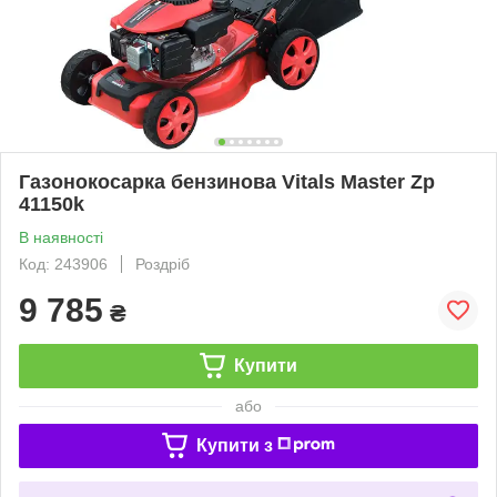
Газонокосарка бензинова Vitals Master Zp
41150k
В наявності
Код: 243906
Роздріб
9 785
₴
Купити
або
Купити з