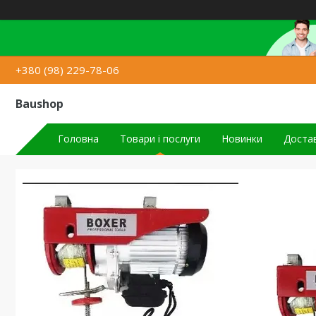
+380 (98) 229-78-06
Baushop
Головна
Товари і послуги
Новинки
Достав