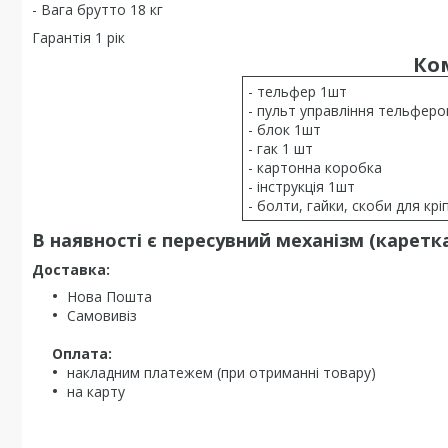
- Вага брутто 18 кг
Гарантія 1 рік
Ко
- тельфер 1шт
- пульт управління тельфер
- блок 1шт
- гак 1 шт
- картонна коробка
- інструкція 1шт
- болти, гайки, скоби для кр
В наявності є пересувний механізм (каретка
Доставка:
Нова Пошта
Самовивіз
Оплата:
накладним платежем (при отриманні товару)
на карту