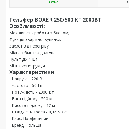
Опис
Х
Тельфер BOXER 250/500 КГ 2000ВТ
Особливості:
Можливість роботи з блоком;
Функція аварійної зупинки;
Захист від перегріву;
Мідна обмотка двигуна
Пульт ДУ 1 шт
Міцна конструкція.
Характеристики
- Напруга - 220 В
- Частота - 50 Гц
- Потужність - 2000 Вт
- Вага підйому - 500 кг
- Висота підйому - 12 м
- Швидкість троса - 0,16 м / с
- Клас: Професійний
- Бренд; Польща