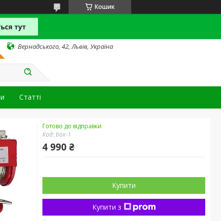
Кошик
Вернадського, 42, Львів, Україна
ти
Статті
Готово до відправки
Код:
box-1
4 990 ₴
Купити
Купити з