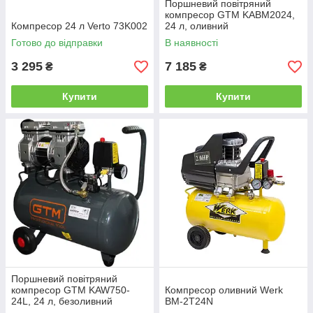
Поршневий повітряний
компресор GTM KABM2024,
Компресор 24 л Verto 73K002
24 л, оливний
Готово до відправки
В наявності
3 295
7 185
₴
₴
Купити
Купити
Поршневий повітряний
компресор GTM KAW750-
Компресор оливний Werk
24L, 24 л, безоливний
BM-2T24N