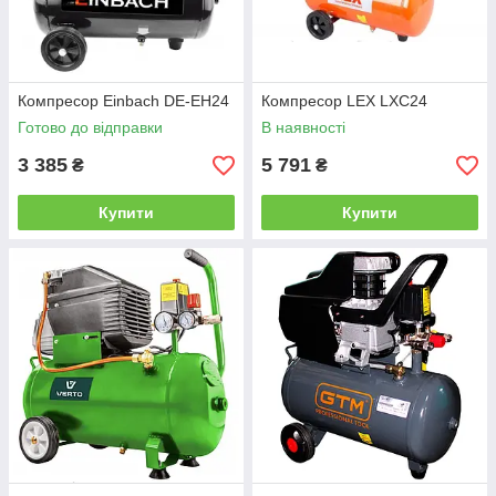
Компресор Einbach DE-EH24
Компресор LEX LXC24
Готово до відправки
В наявності
3 385
5 791
₴
₴
Купити
Купити