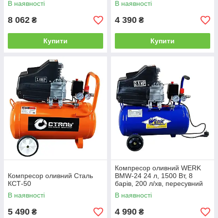
В наявності
В наявності
8 062
4 390
₴
₴
Купити
Купити
Компресор оливний WERK
Компресор оливний Сталь
BMW-24 24 л, 1500 Вт, 8
КСТ-50
барів, 200 л/хв, пересувний
поршневий компресор для
В наявності
В наявності
гаража, майстерні та
5 490
4 990
₴
₴