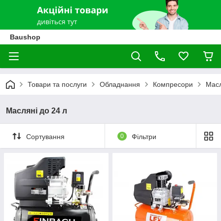
Baushop
Товари та послуги
Обладнання
Компресори
Масл
Масляні до 24 л
Сортування
0
Фільтри