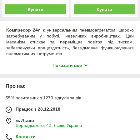
Купити
Купити
Компресор 24л
є універсальним пневмоагрегатом, широко
затребуваним у побуті, невеликих виробництвах. Цей
механізм стискає та переміщає повітря під тиском,
забезпечуючи працездатність, безвідмовне функціонування
пневматичних інструментів.
Компресор повітряний на 24 літри –
Показати все
особливості, тип двигуна
Насамперед варто відзначити, що компресори з об'ємом
Про нас
ресивера (бака для стисненого повітря) на 24 л мобільні,
легко переміщуються до місця експлуатації. Для цього на
55% позитивних з 1270 відгуків за рік
конструкції передбачені колеса транспортування і ручка для
зручного перенесення. На обладнанні є опорна ніжка, її
Працює з 28.12.2018
прогумова основа виступає елементом, що амортизує, який
знижує рівень вібрацій при роботі агрегату, покращує
м. Львів
стійкість.
Вернадського, 42, Львів, Україна
Купити компресор 24 л
можна оснащеним різними типами
двигуна:
Контакти