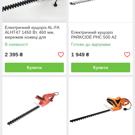
Електричний кущоріз AL-FA
ALHT47 1450 Вт, 460 мм,
Електричний кущоріз
мережеві ножиці для
PARKCIDE PHС 500 A2
живоплоту, кущів і гілок до 16
В наявності
Готово до відправки
мм
2 395
1 949
₴
₴
Купити
Купити