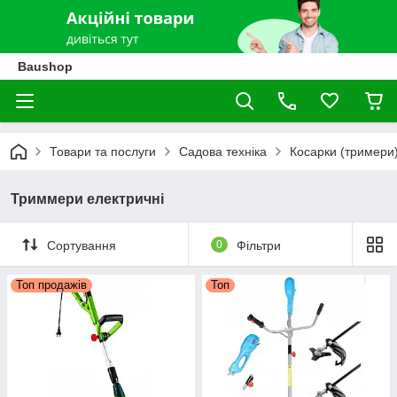
Baushop
Товари та послуги
Садова техніка
Косарки (тримери
Триммери електричні
Сортування
0
Фільтри
Топ продажів
Топ