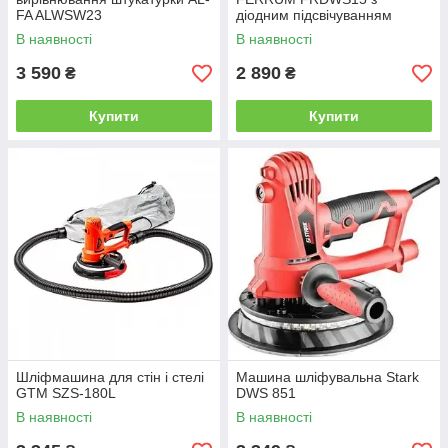
FA ALWSW23
діодним підсвічуванням
В наявності
В наявності
3 590
2 890
₴
₴
Купити
Купити
Шліфмашина для стін і стелі
Машина шліфувальна Stark
GTM SZS-180L
DWS 851
В наявності
В наявності