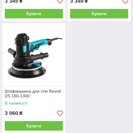
3 345
3 349
₴
₴
Купити
Купити
Шліфмашина для стін Revolt
DS 180-1300
В наявності
3 060
₴
Купити