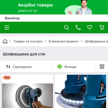
Baushop
Товари та послуги
Електроінструмент
Шліфувальні 
Шліфмашини для стін
Сортування
0
Фільтри
Топ