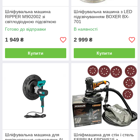
Шліфувальна машина
Шліфувальна машина з LED
RIPPER M902002 зі
підсвічуванням BOXER BX-
світлодіодною підсвіткою
701
Готово до відправки
В наявності
1 949
2 999
₴
₴
Купити
Купити
Шліфувальна машина для
Шліфмашина для стін і стель
вирівнювання штукатурки AL-
FERRUM FRDWS15 з