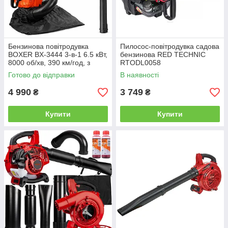
Бензинова повітродувка
Пилосос-повітродувка садова
BOXER BX-3444 3-в-1 6.5 кВт,
бензинова RED TECHNIC
8000 об/хв, 390 км/год, з
RTODL0058
функцією всмоктування,
Готово до відправки
В наявності
подрібнення та мішком 50 л
4 990
3 749
₴
₴
Купити
Купити