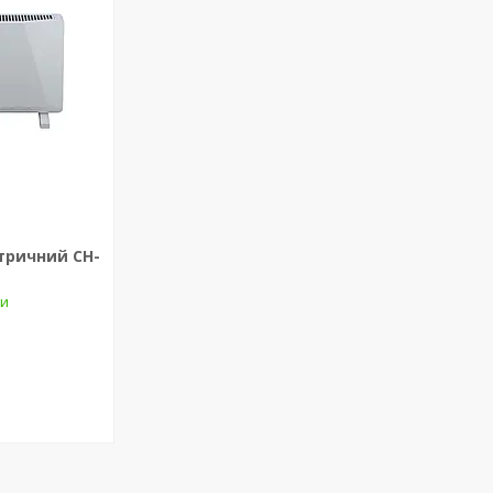
тричний CH-
ки