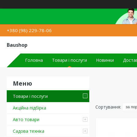
+380 (98) 229-78-06
Baushop
Головна
Товари і послуги
Новинки
Достав
Товари і послуги
Акційна підбірка
Авто товари
Садова техніка