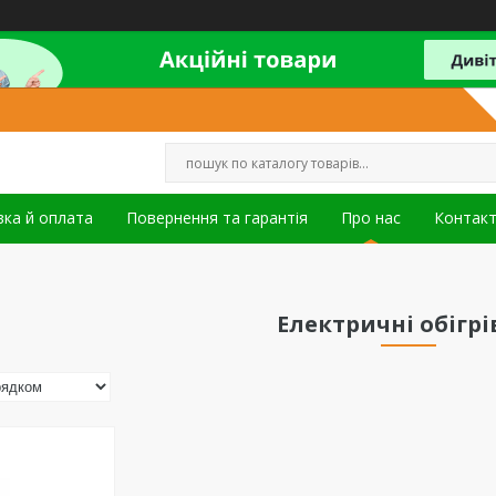
ка й оплата
Повернення та гарантія
Про нас
Контак
Електричні обігрі