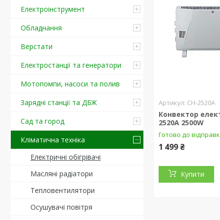
Електроінструмент
Обладнання
Верстати
Електростанції та генератори
Мотопомпи, насоси та полив
Зарядні станції та ДБЖ
CH-2520A
Конвектор елек
Сад та город
2520A 2500W
Готово до відправ
Кліматична техніка
1 499 ₴
Електричні обігрівачі
Масляні радіатори
Купити
Тепловентилятори
Осушувачі повітря