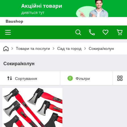
Baushop
Товари та послуги
Сад та город
Сокира/колун
Сокира/колун
Сортування
0
Фільтри